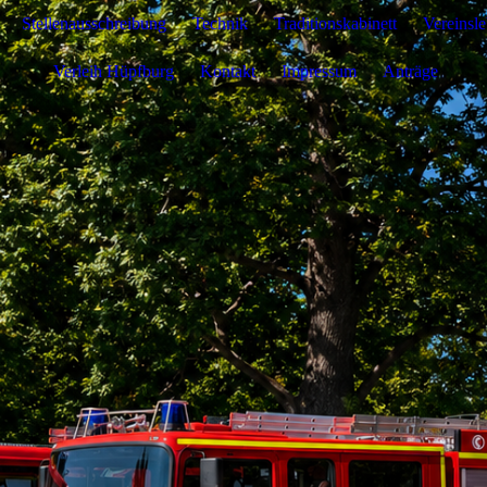
Stellenausschreibung
Technik
Traditionskabinett
Vereinsl
Verleih Hüpfburg
Kontakt
Impressum
Anträge